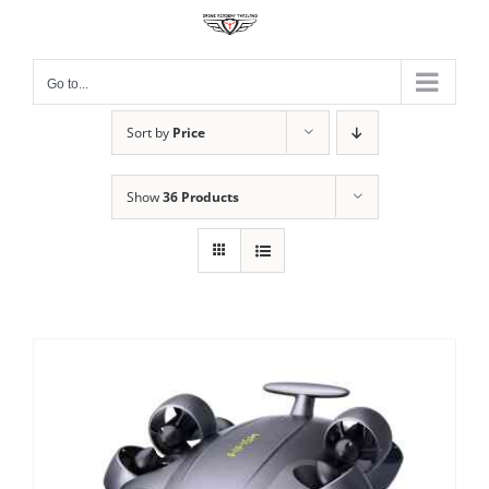
Skip
to
content
Go to...
Sort by
Price
Show
36 Products