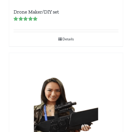
Drone Maker/DIY set
Rated
5.00
out of 5
Details