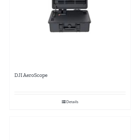
DJI AeroScope
Details