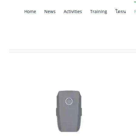
Home
News
Activities
Training
โดรน