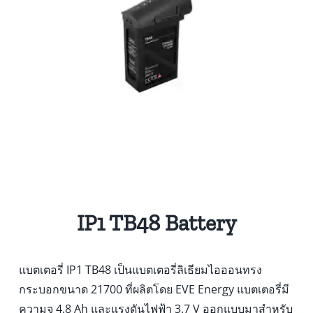
IP1 TB48 Battery
แบตเตอรี่ IP1 TB48 เป็นแบตเตอรี่ลิเธียมไอออนทรง
กระบอกขนาด 21700 ที่ผลิตโดย EVE Energy แบตเตอรี่มี
ความจุ 4.8 Ah และแรงดันไฟฟ้า 3.7 V ออกแบบมาสำหรับ