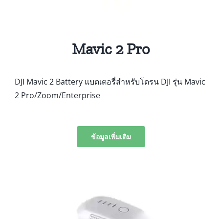
Mavic 2 Pro
DJI Mavic 2 Battery แบตเตอรี่สำหรับโดรน DJI รุ่น Mavic
2 Pro/Zoom/Enterprise
ข้อมูลเพิ่มเติม