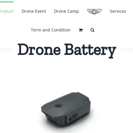
Product
Drone Event
Drone Camp
Services
Term and Condition
Drone Battery