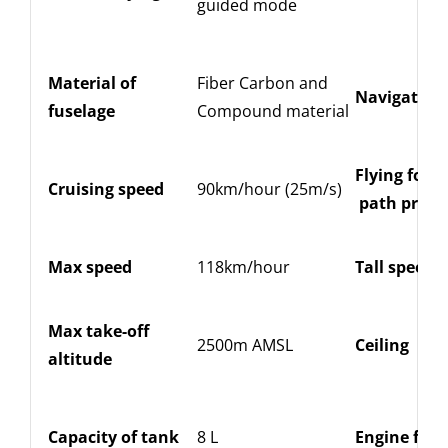
guided mode
Material of
Fiber Carbon and
Navigation
fuselage
Compound material
Flying follo
Cruising speed
90km/hour
(25m/s)
path prelo
Max speed
118km/hour
Tall speed
Max take-off
2500m AMSL
Ceiling
altitude
Capacity of tank
8 L
Engine for f