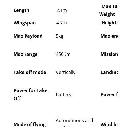
Max Taki
Length
2.1m
Weight
Wingspan
4.7m
Height of f
Max Payload
5kg
Max endur
Max range
450Km
Mission rad
Take-off mode
Vertically
Landing m
Power for Take-
Battery
Power for c
Off
Autonomous and
Mode of flying
Wind load r