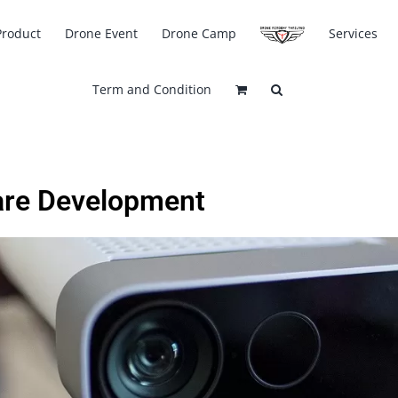
Product
Drone Event
Drone Camp
Services
Term and Condition
are Development