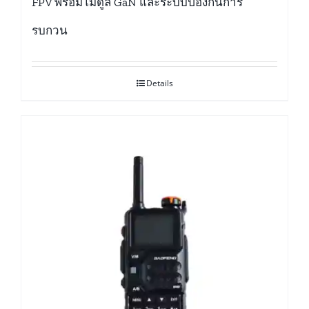
FPV พร้อมโมดูล GaN และระบบป้องกันการ
รบกวน
Details