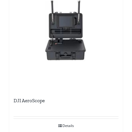
DJI AeroScope
Details