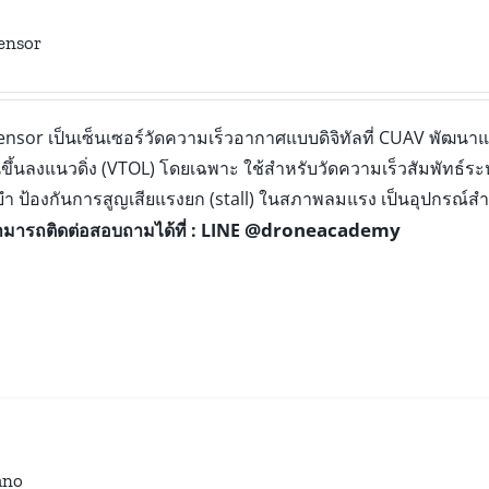
ensor
sor เป็นเซ็นเซอร์วัดความเร็วอากาศแบบดิจิทัลที่ CUAV พัฒนาแล
ึ้นลงแนวดิ่ง (VTOL) โดยเฉพาะ ใช้สำหรับวัดความเร็วสัมพัทธ์
นยำ ป้องกันการสูญเสียแรงยก (stall) ในสภาพลมแรง เป็นอุปกรณ์ส
@droneacademy
มารถติดต่อสอบถามได้ที่ : LINE
ano