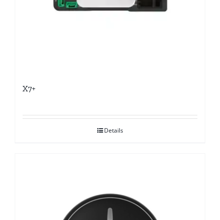
X7+
Details