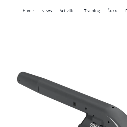
Skip
Home
News
Activities
Training
โดรน
to
content