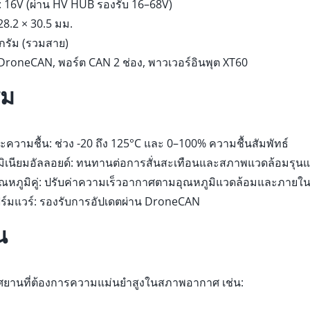
: 16V (ผ่าน HV HUB รองรับ 16–68V)
28.2 × 30.5 มม.
 กรัม (รวมสาย)
 DroneCAN, พอร์ต CAN 2 ช่อง, พาวเวอร์อินพุต XT60
ิม
ะความชื้น: ช่วง -20 ถึง 125°C และ 0–100% ความชื้นสัมพัทธ์
มิเนียมอัลลอยด์: ทนทานต่อการสั่นสะเทือนและสภาพแวดล้อมรุน
หภูมิคู่: ปรับค่าความเร็วอากาศตามอุณหภูมิแวดล้อมและภายในเ
ิร์มแวร์: รองรับการอัปเดตผ่าน DroneCAN
น
ยานที่ต้องการความแม่นยำสูงในสภาพอากาศ เช่น: