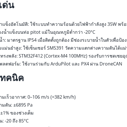
เด่น
แข็งอัตโนมัติ: ใช้ระบบทำความร้อนด้วยไฟฟ้ากำลังสูง 35W พร้อ
งน้ำแข็งบนท่อ pitot แม้ในอุณหภูมิต่ำกว่า -20°C
้ำ: มาตรฐาน IP54 เมื่อติดตั้งถูกต้อง มีช่องระบายน้ำในตัวเพื่อ
มแม่นยำสูง: ใช้เซ็นเซอร์ SM5391 วัดความแตกต่างความดันได้แม
ทรงพลัง: STM32F412 (Cortex-M4 100MHz) รองรับการชดเชยอุณ
ลตฟอร์ม: ใช้งานร่วมกับ ArduPilot และ PX4 ผ่าน DroneCAN
ทคนิค
ามเร็วอากาศ: 0–106 m/s (≈382 km/h)
ามดัน: ±6895 Pa
±1% ของช่วงเต็ม
: -20 ถึง 85°C