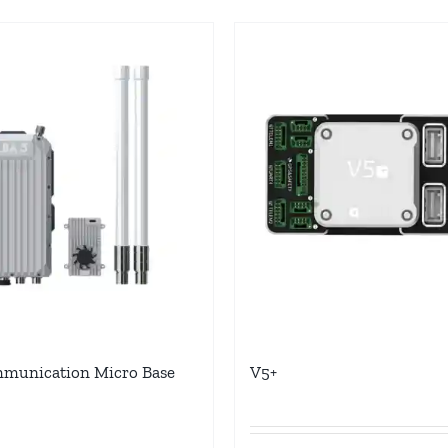
munication Micro Base
V5+