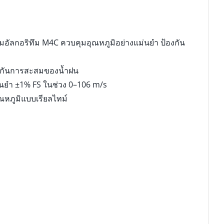
มอัลกอริทึม M4C ควบคุมอุณหภูมิอย่างแม่นยำ ป้องกัน
ป้องกันการสะสมของน้ำฝน
่นยำ ±1% FS ในช่วง 0–106 m/s
หภูมิแบบเรียลไทม์