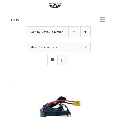
Skip
to
content
Go to...
Sort by
Default Order
Show
12 Products