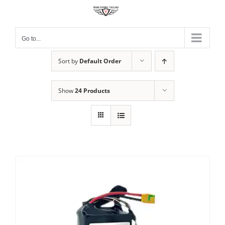
Skip
to
content
Go to...
Sort by
Default Order
Show
24 Products