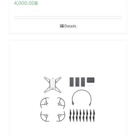
4,000.00
฿
Details