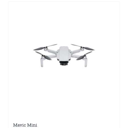
DJI T16 (Combo)
310,000.00
฿
Details