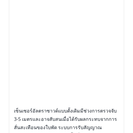
เซ็นเซอร์อัลตราซาวด์แบบดั้งเดิมมีช่วงการตรวจจับ
3-5 เมตรและอาจสับสนเมื่อได้รับผลกระทบจากการ
สั่นสะเทือนของใบพัด ระบบการรับสัญญาณ
อินฟราเรดสามารถตรวจจับพื้นที่ขนาดใหญ่และวัด
ระยะห่างระหว่างเครื่องบินโดยระบุวัตถุที่อยู่ใกล้
ที่สุดได้อย่างถูกต้องและหลีกเลี่ยงสัญญาณรบกวน
ให้ความรู้สึกและการป้องกันที่เชื่อถือได้ยิ่งขึ้น
OCUSYNC REMOTE CONTROLLER WITH
BUILT-IN SCREEN