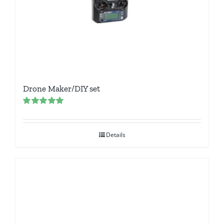
Drone Maker/DIY set
Rated
5.00
out of 5
Details