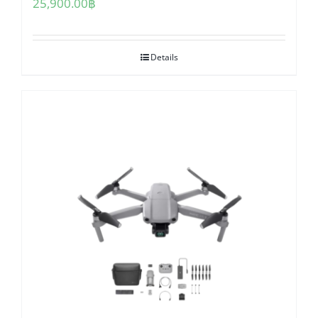
25,900.00
฿
Details