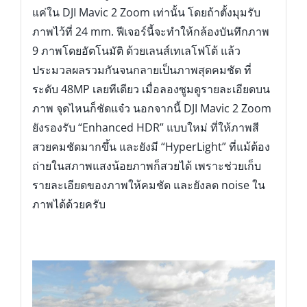
แค่ใน DJI Mavic 2 Zoom เท่านั้น โดยถ้าตั้งมุมรับ
ภาพไว้ที่ 24 mm. ฟีเจอร์นี้จะทำให้กล้องบันทึกภาพ
9 ภาพโดยอัตโนมัติ ด้วยเลนส์เทเลโฟโต้ แล้ว
ประมวลผลรวมกันจนกลายเป็นภาพสุดคมชัด ที่
ระดับ 48MP เลยทีเดียว เมื่อลองซูมดูรายละเอียดบน
ภาพ จุดไหนก็ชัดแจ๋ว นอกจากนี้ DJI Mavic 2 Zoom
ยังรองรับ “Enhanced HDR” แบบใหม่ ที่ให้ภาพสี
สวยคมชัดมากขึ้น และยังมี “HyperLight” ที่แม้ต้อง
ถ่ายในสภาพแสงน้อยภาพก็สวยได้ เพราะช่วยเก็บ
รายละเอียดของภาพให้คมชัด และยังลด noise ใน
ภาพได้ด้วยครับ