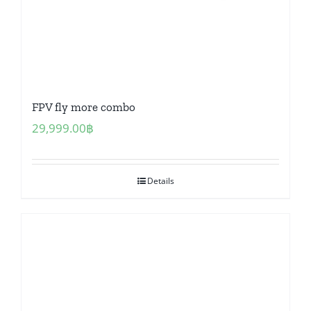
FPV fly more combo
29,999.00
฿
Details