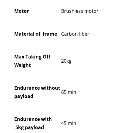
Motor
Brushless motor
P
E
Material of
frame
Carbon fiber
p
Max Taking Off
20kg
M
Weight
R
Endurance
without
85 min
c
payload
c
Endurance with
45 min
C
5kg payload