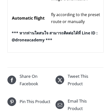
fly according to the
preset
Automatic flight
N
route or
manually
*** หากท่านใดสนใจ สามารถติดต่อได้ที่ Line ID :
@droneacademy ***
Share On
Tweet This
Facebook
Product
Email This
Pin This Product
Product