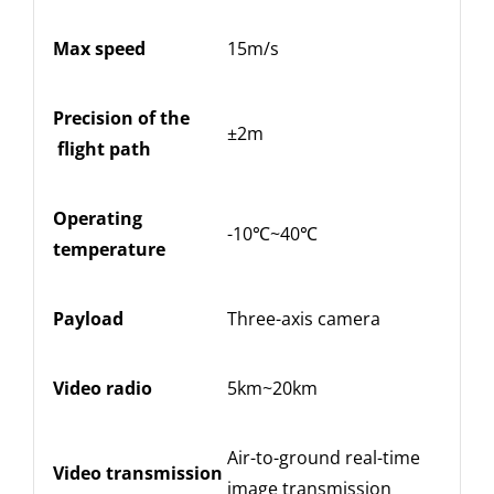
Max speed
15m/s
C
Precision of the
C
±2m
flight path
L
Operating
-10℃~40℃
W
temperature
Payload
Three-axis camera
S
Video radio
5km~20km
D
Air-to-ground real-time
Video
transmission
R
image transmission