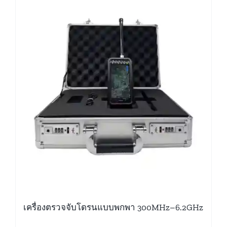
เครื่องตรวจจับโดรนแบบพกพา 300MHz–6.2GHz