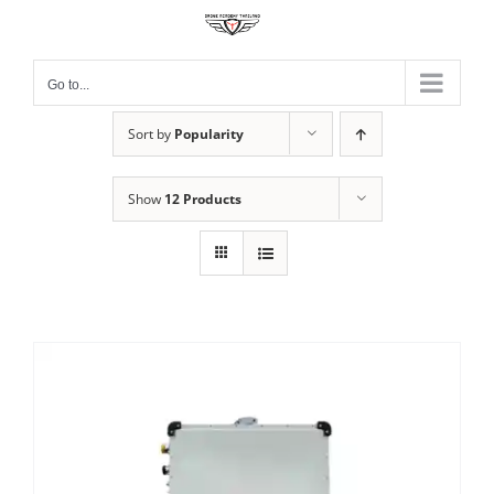
Skip
to
content
Go to...
Sort by
Popularity
Show
12 Products