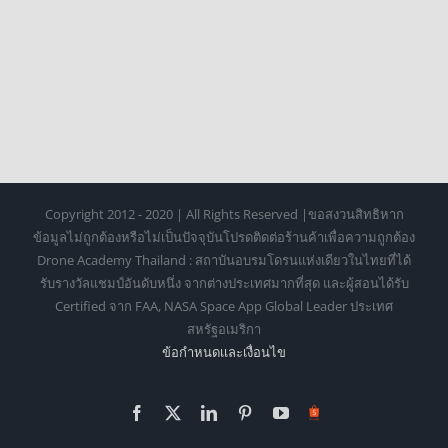
Copyright 2012 - 2020 | All Rights Reserved |ขอสงวนสิทธิหาก
ข้อมูลไม่ถูกต้องหรือไม่เป็นปัจจุบันโปรดติดต่อร้านค้าเพื่อความถูกต้อง
Drone Academy Thailand : สถาบันอบรมโดรนแห่งเดียวในไทยที่ได้
รับรางวัลแชมป์อันดับหนึ่ง จากต่างประเทศมากที่สุด และผู้สอนได้รับ
Certified จาก FAA, NASA Space App Global Leader ประเทศ
สหรัฐอเมริกา
ข้อกำหนดเเละเงื่อนไข
Facebook
X
LinkedIn
Pinterest
YouTube
Https://shopee.co.th/o