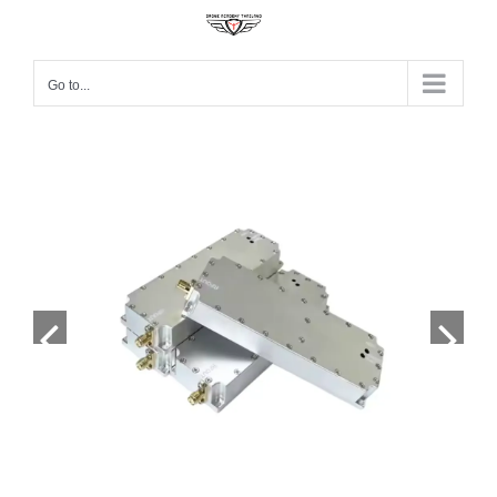
Skip
to
content
Go to...