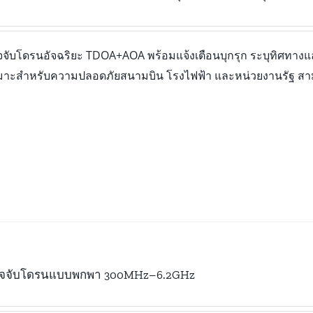
วจจับโดรนอัจฉริยะ TDOA+AOA พร้อมแจ้งเตือนบุกรุก ระบุทิศทาง
มาะสำหรับความปลอดภัยสนามบิน โรงไฟฟ้า และหน่วยงานรัฐ สา
รวจจับโดรนแบบพกพา 300MHz–6.2GHz