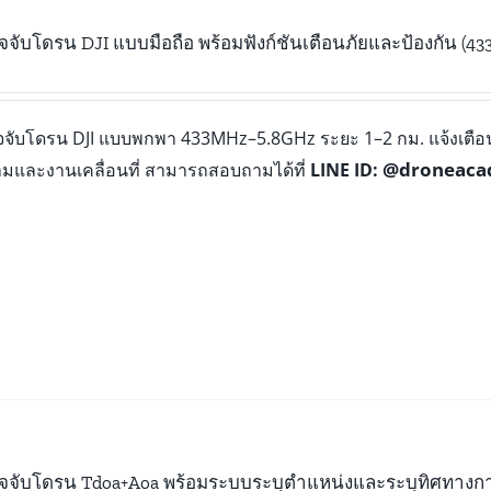
วจจับโดรน DJI แบบมือถือ พร้อมฟังก์ชันเตือนภัยและป้องกัน (4
จจับโดรน DJI แบบพกพา 433MHz–5.8GHz ระยะ 1–2 กม. แจ้งเตือนทั
@droneac
มและงานเคลื่อนที่ สามารถสอบถามได้ที่
LINE ID:
วจจับโดรน Tdoa+Aoa พร้อมระบบระบุตำแหน่งและระบุทิศทางก