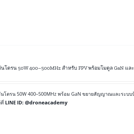
กันโดรน 50W 400–500MHz สำหรับ FPV พร้อมโมดูล GaN แล
งกันโดรน 50W 400–500MHz พร้อม GaN ขยายสัญญาณและระบบป้อ
@droneacademy
ที่
LINE ID: