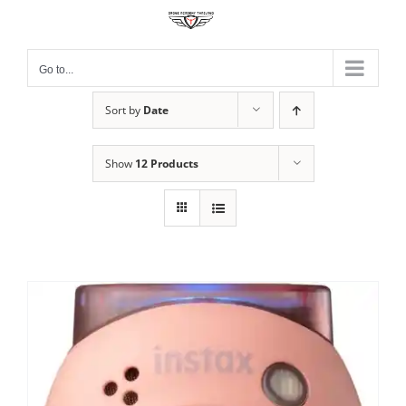
Skip
to
content
Go to...
Sort by
Date
Show
12 Products