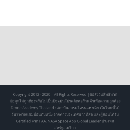
ของ
จอ
พกพาG-
story
Copyright 2012 - 2020 | All Rights Reserved |ขอสงวนสิทธิหาก
ข้อมูลไม่ถูกต้องหรือไม่เป็นปัจจุบันโปรดติดต่อร้านค้าเพื่อความถูกต้อง
Drone Academy Thailand : สถาบันอบรมโดรนแห่งเดียวในไทยที่ได้
รับรางวัลแชมป์อันดับหนึ่ง จากต่างประเทศมากที่สุด และผู้สอนได้รับ
Certified จาก FAA, NASA Space App Global Leader ประเทศ
สหรัฐอเมริกา