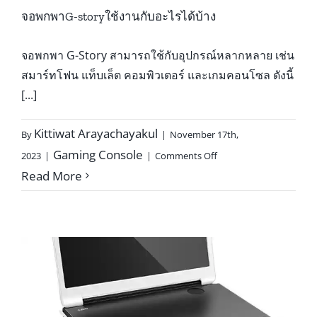
จอพกพาG-storyใช้งานกับอะไรได้บ้าง
จอพกพา G-Story สามารถใช้กับอุปกรณ์หลากหลาย เช่น
สมาร์ทโฟน แท็บเล็ต คอมพิวเตอร์ และเกมคอนโซล ดังนี้
[...]
Kittiwat Arayachayakul
By
|
November 17th,
on
Gaming Console
2023
|
|
Comments Off
จอ
Read More
พกพาG-
storyใช้
งาน
กับ
อะไร
ได้
บ้าง