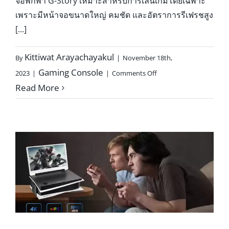
จอพกพา G-Story เหมาะสำหรับการเล่นเกมโดยเฉพาะ
เพราะมีหน้าจอขนาดใหญ่ คมชัด และอัตราการรีเฟรชสูง
[...]
Kittiwat Arayachayakul
By
|
November 18th,
on
Gaming Console
2023
|
|
Comments Off
ตัวอย่าง
Read More
การ
ใช้
งาน
จอ
พกพาG-
Story