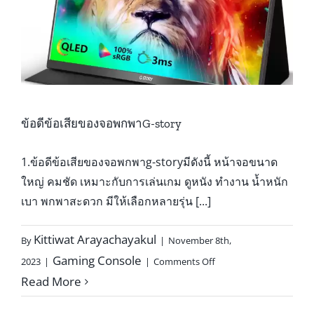
Story
ที่
ควร
รู้
ข้อดีข้อเสียของจอพกพาG-story
1.ข้อดีข้อเสียของจอพกพาg-storyมีดังนี้ หน้าจอขนาด
ใหญ่ คมชัด เหมาะกับการเล่นเกม ดูหนัง ทำงาน น้ำหนัก
เบา พกพาสะดวก มีให้เลือกหลายรุ่น [...]
Kittiwat Arayachayakul
By
|
November 8th,
on
Gaming Console
2023
|
|
Comments Off
ข้อดี
Read More
ข้อ
เสีย