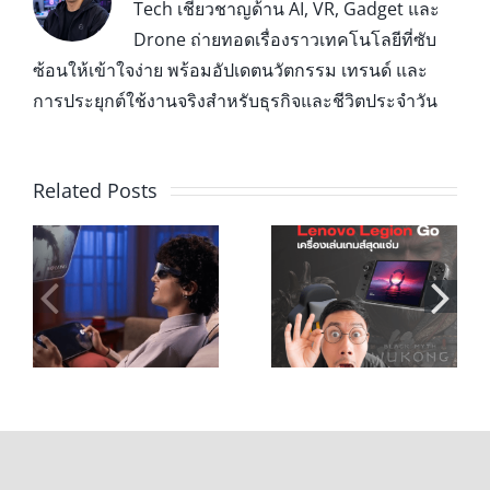
Tech เชี่ยวชาญด้าน AI, VR, Gadget และ
Drone ถ่ายทอดเรื่องราวเทคโนโลยีที่ซับ
ซ้อนให้เข้าใจง่าย พร้อมอัปเดตนวัตกรรม เทรนด์ และ
การประยุกต์ใช้งานจริงสำหรับธุรกิจและชีวิตประจำวัน
Related Posts
เกมเมอร์ห้าม
!
พลาด! Legion Go
เคล็ดลับการใช้
เครื่องเล่นเกมส์
งาน G-Story
้ว
ที่สุดแจ่ม