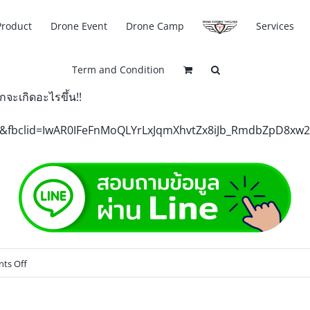
Product
Drone Event
Drone Camp
Services
Term and Condition
กจะเกิดอะไรขึ้น!!
s&fbclid=IwAR0IFeFnMoQLYrLxJqmXhvtZx8iJb_RmdbZpD8xw
ts Off