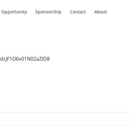
Opportunity
Sponsorship
Contact
About
2dzjF1O6v01N02aZID8