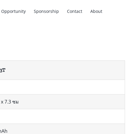
Opportunity
Sponsorship
Contact
About
 3T
 x 7.3 ซม
 mAh