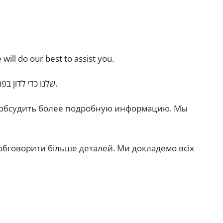
ill do our best to assist you.
* האם אתה מצפה להזמין מזל”ט אלה? אנא הוסף את מזהה ה-Whatsapp או LINE שלנו כדי לדון בפרטים נוספים. אנו נעשה כמיטב יכולתנו לסייע לך.
бы обсудить более подробную информацию. Мы
 обговорити більше деталей. Ми докладемо всіх