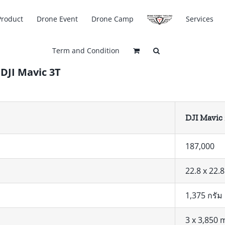
Product
Drone Event
Drone Camp
Services
Term and Condition
 DJI Mavic 3T
DJI Mavic
187,000
22.8 x 22.8
1,375 กรัม
3 x 3,850