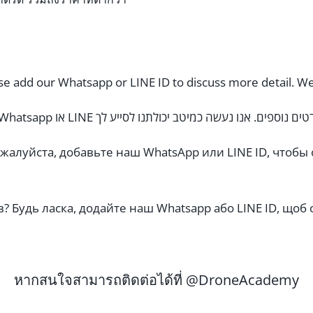
e add our Whatsapp or LINE ID to discuss more detail. We w
Пожалуйста, добавьте наш WhatsApp или LINE ID, что
в? Будь ласка, додайте наш Whatsapp або LINE ID, щоб
หากสนใจสามารถติดต่อได้ที่ @DroneAcademy