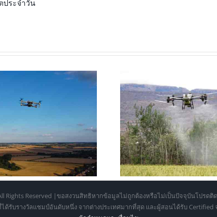
ิตประจำวัน
ดรนเพื่อการเกษตร: 7 ข้อดีและ
โดรนถ่ายภาพ รุ
ประโยชน์ที่ช่วยลดต้นทุนและ
เปรียบเทียบส
เพิ่มผลผลิต
ตั้งแต่มือใหม
ll Rights Reserved |ขอสงวนสิทธิหากข้อมูลไม่ถูกต้องหรือไม่เป็นปัจจุบันโปรดติด
้รับรางวัลแชมป์อันดับหนึ่ง จากต่างประเทศมากที่สุด และผู้สอนได้รับ Certifie