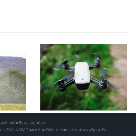
่นไหนดี 2026?
วิธีบังคับโดรนพ่นยาเกษตร: คู่มือ
เปกและราคา
ฉบับสมบูรณ์สำหรับมือใหม่ 2026
่ถึงมืออาชีพ
ต่อร้านค้าเพื่อความถูกต้อง
d จาก FAA, NASA Space App Global Leader ประเทศ สหรัฐอเมริกา