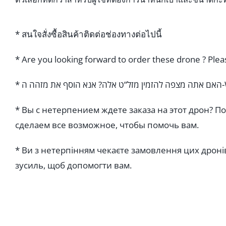
* สนใจสั่งซื้อสินค้าติดต่อช่องทางต่อไปนี้
* Are you looking forward to order these drone ? Pleas
* Вы с нетерпением ждете заказа на этот дрон? 
сделаем все возможное, чтобы помочь вам.
* Ви з нетерпінням чекаєте замовлення цих дроні
зусиль, щоб допомогти вам.