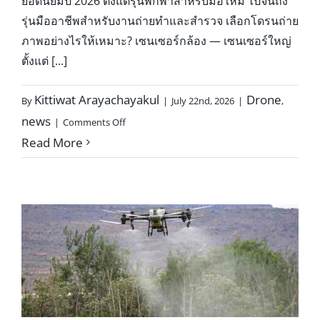
ยอดนิยมปี 2026 ตั้งแต่รุ่นพกพาสำหรับมือใหม่ ไปจนถึง
รุ่นมืออาชีพสำหรับงานถ่ายทำและสำรวจ เลือกโดรนถ่าย
ภาพอย่างไรให้เหมาะ? เซนเซอร์กล้อง — เซนเซอร์ใหญ่
ตั้งแต่ [...]
Kittiwat Arayachayakul
Drone
By
|
July 22nd, 2026
|
,
on
news
|
Comments Off
โด
Read More
รน
ถ่าย
ภาพ
รุ่น
ไหน
ดี
2026?
เปรียบ
เทียบ
สเปก
และ