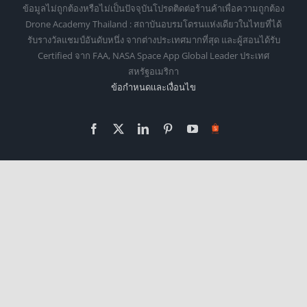
ข้อมูลไม่ถูกต้องหรือไม่เป็นปัจจุบันโปรดติดต่อร้านค้าเพื่อความถูกต้อง
Drone Academy Thailand : สถาบันอบรมโดรนแห่งเดียวในไทยที่ได้
รับรางวัลแชมป์อันดับหนึ่ง จากต่างประเทศมากที่สุด และผู้สอนได้รับ
Certified จาก FAA, NASA Space App Global Leader ประเทศ
สหรัฐอเมริกา
ข้อกำหนดเเละเงื่อนไข
Facebook
X
LinkedIn
Pinterest
YouTube
Https://shopee.co.th/o