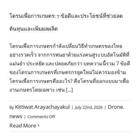
ราคา
ตั้งแต่
โดรนเพื่อการเกษตร: 7 ข้อดีและประโยชน์ที่ช่วยลด
มือ
ใหม่
ต้นทุนและเพิ่มผลผลิต
ถึง
มือ
โดรนเพื่อการเกษตรกำลังเปลี่ยนวิธีทำเกษตรของไทย
อาชีพ
อย่างรวดเร็ว จากการพ่นยาด้วยแรงคนสู่ระบบอัตโนมัติที่
แม่นยำ ประหยัด และปลอดภัยกว่า บทความนี้รวม 7 ข้อดี
ของโดรนการเกษตรที่เกษตรกรยุคใหม่ไม่ควรมองข้าม
โดรนเพื่อการเกษตรคืออะไร? คือโดรนที่ออกแบบมาเพื่อ
งานเกษตรโดยเฉพาะ เช่น [...]
Kittiwat Arayachayakul
Drone
By
|
July 22nd, 2026
|
,
on
news
|
Comments Off
โด
Read More
รน
เพื่อ