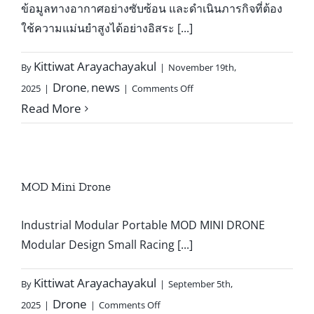
ข้อมูลทางอากาศอย่างซับซ้อน และดำเนินภารกิจที่ต้อง
ใช้ความแม่นยำสูงได้อย่างอิสระ [...]
Kittiwat Arayachayakul
By
|
November 19th,
on
Drone
news
2025
|
,
|
Comments Off
Nvidia
Read More
Dgx
Sprak
ขับ
เคลื่อน
ระบบ
MOD Mini Drone
โดรน
AI
Industrial Modular Portable MOD MINI DRONE
อนาคต
Modular Design Small Racing [...]
ของ
การ
ตรวจ
Kittiwat Arayachayakul
By
|
September 5th,
สอบ
on
Drone
2025
|
|
Comments Off
ทาง