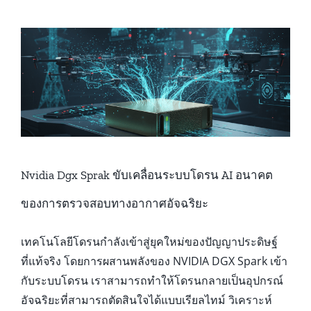
การเกษตร:
7
ข้อดี
และ
ประโยชน์
ที่
ช่วย
ลด
ต้นทุน
และ
เพิ่ม
Nvidia Dgx Sprak ขับเคลื่อนระบบโดรน AI อนาคต
ผลผลิต
ของการตรวจสอบทางอากาศอัจฉริยะ
เทคโนโลยีโดรนกำลังเข้าสู่ยุคใหม่ของปัญญาประดิษฐ์
ที่แท้จริง โดยการผสานพลังของ NVIDIA DGX Spark เข้า
กับระบบโดรน เราสามารถทำให้โดรนกลายเป็นอุปกรณ์
อัจฉริยะที่สามารถตัดสินใจได้แบบเรียลไทม์ วิเคราะห์