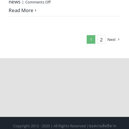
on
news
|
Comments Off
Drone:
Read More
Inspection
Service
For
Building
2
1
Next
Structures
Copyright 2012 - 2020 | All Rights Reserved |ขอสงวนสิทธิหาก