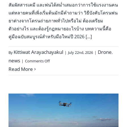
สัมผัสสารเคมี และพ่นได้สม่ำเสมอกว่าการใช้แรงงานคน
แต่หลายคนที่เพิ่งเริ่มต้นมักมีคำถามว่า วิธีบังคับโดรนพ่น
ยาต่างจากโดรนถ่ายภาพทั่วไปหรือไม่ ต้องเตรียม
ตัวอย่างไร และต้องรู้กฎหมายอะไรบ้าง บทความนี้คือ
คู่มือฉบับสมบูรณ์สำหรับมือใหม่ปี 2026 [...]
Kittiwat Arayachayakul
Drone
By
|
July 22nd, 2026
|
,
on
news
|
Comments Off
วิธี
Read More
บังคับ
โด
รน
พ่น
ยา
เกษตร:
คู่มือ
ฉบับ
สมบูรณ์