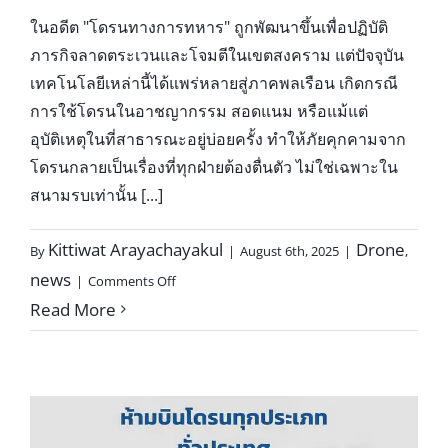
ในอดีต "โดรนทางการทหาร" ถูกพัฒนาขึ้นเพื่อปฏิบัติ
ภารกิจลาดตระเวนและโจมตีในเขตสงคราม แต่ปัจจุบัน
เทคโนโลยีเหล่านี้ได้แพร่หลายสู่ภาคพลเรือน เกิดกรณี
การใช้โดรนในอาชญากรรม สอดแนม หรือแม้แต่
อุบัติเหตุในที่สาธารณะอยู่บ่อยครั้ง ทำให้ภัยคุกคามจาก
โดรนกลายเป็นเรื่องที่ทุกฝ่ายต้องตื่นตัว ไม่ใช่เฉพาะใน
สนามรบเท่านั้น [...]
Kittiwat Arayachayakul
Drone
By
|
August 6th, 2025
|
,
on
news
|
Comments Off
โด
Read More
รน
กับ
ภัย
คุกคาม
สมัย
ใหม่: