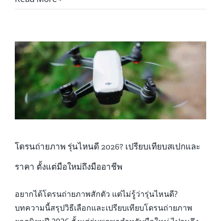
ใบ
อนุญาต
บิน
โดรน
2026:
ขั้น
ตอน
ค่า
ใช้
จ่าย
และ
การเต
รี
โดรนถ่ายภาพ รุ่นไหนดี 2026? เปรียบเทียบสเปกและ
ยม
ตัว
ราคา ตั้งแต่มือใหม่ถึงมืออาชีพ
อยากได้โดรนถ่ายภาพสักตัว แต่ไม่รู้ว่ารุ่นไหนดี?
บทความนี้สรุปวิธีเลือกและเปรียบเทียบโดรนถ่ายภาพ