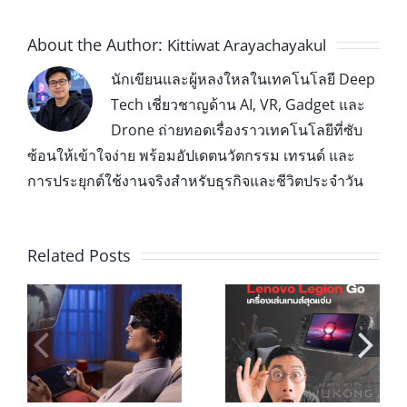
About the Author:
Kittiwat Arayachayakul
นักเขียนและผู้หลงใหลในเทคโนโลยี Deep
Tech เชี่ยวชาญด้าน AI, VR, Gadget และ
Drone ถ่ายทอดเรื่องราวเทคโนโลยีที่ซับ
ซ้อนให้เข้าใจง่าย พร้อมอัปเดตนวัตกรรม เทรนด์ และ
การประยุกต์ใช้งานจริงสำหรับธุรกิจและชีวิตประจำวัน
Related Posts
เกมเมอร์ห้าม
!
พลาด! Legion Go
เคล็ดลับการใช้
เครื่องเล่นเกมส์
งาน G-Story
้ว