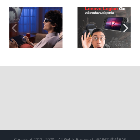
เกมเมอร์ห้าม
!
พลาด! Legion Go
เคล็ดลับการใช้
เครื่องเล่นเกมส์
งาน G-Story
้ว
ที่สุดแจ่ม
Copyright 2012 - 2020 | All Rights Reserved |ขอสงวนสิทธิหาก