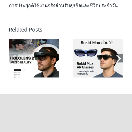
การประยุกต์ใช้งานจริงสำหรับธุรกิจและชีวิตประจำวัน
Related Posts
Rokid Max AR
Viture Pro vs คู่
d
Glasses ทางออก
แข่ง ใครดีกว่า? รี
น
ใหม่สำหรับคน
วิวและสเปคที่คุณ
สายตาสั้น
ต้องรู้