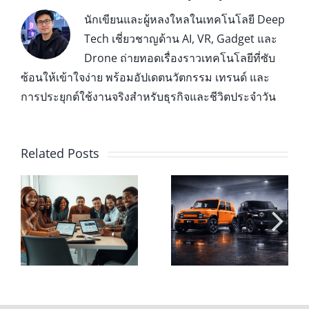
นักเขียนและผู้หลงใหลในเทคโนโลยี Deep
Tech เชี่ยวชาญด้าน AI, VR, Gadget และ
Drone ถ่ายทอดเรื่องราวเทคโนโลยีที่ซับ
ซ้อนให้เข้าใจง่าย พร้อมอัปเดตนวัตกรรม เทรนด์ และ
การประยุกต์ใช้งานจริงสำหรับธุรกิจและชีวิตประจำวัน
Related Posts
ค่าไฟต่อเดือน vs
CHERY V23
ค่าน้ำมัน ถ้าขับ
รถไฟฟ้าทรงกล่อง
ง
CHERY V23 วันละ
สุดเท่ สเปกแน่น
60 กม. ต้องจ่าย
พร้อมลุยทั้งใน
า
เท่าไหร่?
เมืองและนอกทาง