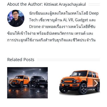
About the Author:
Kittiwat Arayachayakul
นักเขียนและผู้หลงใหลในเทคโนโลยี Deep
Tech เชี่ยวชาญด้าน AI, VR, Gadget และ
Drone ถ่ายทอดเรื่องราวเทคโนโลยีที่ซับ
ซ้อนให้เข้าใจง่าย พร้อมอัปเดตนวัตกรรม เทรนด์ และ
การประยุกต์ใช้งานจริงสำหรับธุรกิจและชีวิตประจำวัน
Related Posts
eufyMake E1:
s
CHERY V23
นวัตกรรม UV
บ
รถไฟฟ้าทรงกล่อง
Printer สำหรับผู้
ละ
สุดเท่ สเปกแน่น
ใช้งานระดับ
ย
พร้อมลุยทั้งใน
Home & Studio
เมืองและนอกทาง