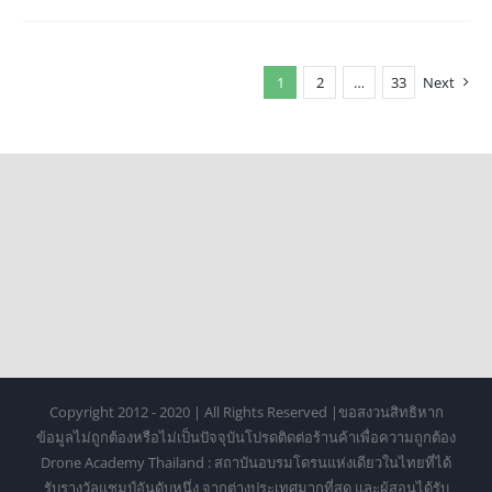
1
2
…
33
Next
Copyright 2012 - 2020 | All Rights Reserved |ขอสงวนสิทธิหาก
ข้อมูลไม่ถูกต้องหรือไม่เป็นปัจจุบันโปรดติดต่อร้านค้าเพื่อความถูกต้อง
Drone Academy Thailand : สถาบันอบรมโดรนแห่งเดียวในไทยที่ได้
รับรางวัลแชมป์อันดับหนึ่ง จากต่างประเทศมากที่สุด และผู้สอนได้รับ