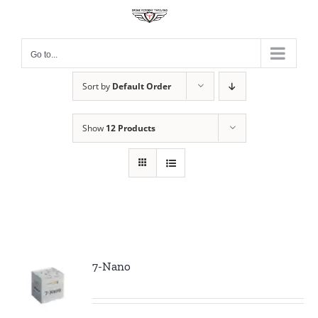
Skip
to
content
Go to...
Sort by
Default Order
Show
12 Products
7-Nano