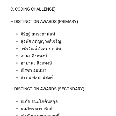
C. CODING CHALLENGE)
– DISTINCTION AWARDS (PRIMARY)
จิรัฏฐ์ สมรรถานันท์
สุรพัศ กตัญญูวงศ์เจริญ
วชิรวัฒน์ อังคทะวานิช
อานะ สิงหพงษ์
อาปานะ สิงหพงษ์
ณิรชา อ่อนมา
สิรภพ ศิลปานิสงค์
– DISTINCTION AWARDS (SECONDARY)
ณภัค ธนะโภคินสกุล
ธนภัทร ดารารักษ์
ณัฐณิชา เดชสกุลฤทธิ์