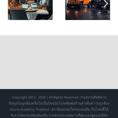
ง
CHERY V23 วันละ
สุดเท่ สเปกแน่น
60 กม. ต้องจ่าย
พร้อมลุยทั้งใน
า
เท่าไหร่?
เมืองและนอกทาง
Copyright 2012 - 2020 | All Rights Reserved |ขอสงวนสิทธิหาก
ข้อมูลไม่ถูกต้องหรือไม่เป็นปัจจุบันโปรดติดต่อร้านค้าเพื่อความถูกต้อง
Drone Academy Thailand : สถาบันอบรมโดรนแห่งเดียวในไทยที่ได้
รับรางวัลแชมป์อันดับหนึ่ง จากต่างประเทศมากที่สุด และผู้สอนได้รับ