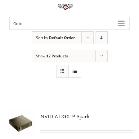
Skip
to
content
Go to...
Sort by
Default Order
Show
12 Products
NVIDIA DGX™ Spark