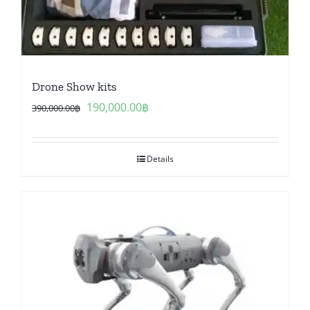
Drone Show kits
Original
Current
190,000.00
฿
390,000.00
฿
price
price
was:
is:
Details
390,000.00฿.
190,000.00฿.