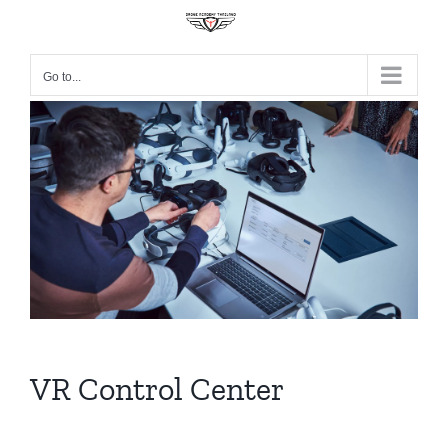
Skip
to
content
Go to...
VR Control Center