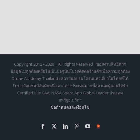
Copyright 2012 - 2020 | All Rights Reserved |ขอสงวนสิทธิหาก
ข้อมูลไม่ถูกต้องหรือไม่เป็นปัจจุบันโปรดติดต่อร้านค้าเพื่อความถูกต้อง
Drone Academy Thailand : สถาบันอบรมโดรนแห่งเดียวในไทยที่ได้
รับรางวัลแชมป์อันดับหนึ่ง จากต่างประเทศมากที่สุด และผู้สอนได้รับ
Certified จาก FAA, NASA Space App Global Leader ประเทศ
สหรัฐอเมริกา
ข้อกำหนดเเละเงื่อนไข
Facebook
X
LinkedIn
Pinterest
YouTube
Https://shopee.co.th/o