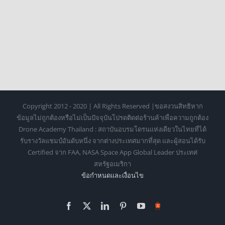
Copyright 2012 - 2020 | All Rights Reserved |ขอสงวนสิทธิหาก
ข้อมูลไม่ถูกต้องหรือไม่เป็นปัจจุบันโปรดติดต่อร้านค้าเพื่อความถูกต้อง
Drone Academy Thailand : สถาบันอบรมโดรนแห่งเดียวในไทยที่ได้
รับรางวัลแชมป์อันดับหนึ่ง จากต่างประเทศมากที่สุด และผู้สอนได้รับ
Certified จาก FAA, NASA Space App Global Leader ประเทศ
สหรัฐอเมริกา
ข้อกำหนดเเละเงื่อนไข
Facebook
X
LinkedIn
Pinterest
YouTube
Https://shopee.co.th/o