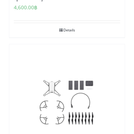
4,600.00
฿
Details