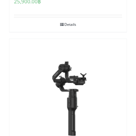
25,900.00
฿
Details