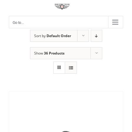
Skip
to
content
Go to...
Sort by
Default Order
Show
36 Products