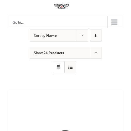
Skip
to
content
Go to...
Sort by
Name
Show
24 Products