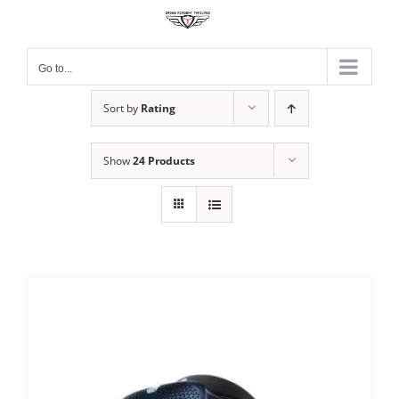
Skip
to
content
Go to...
Sort by
Rating
Show
24 Products