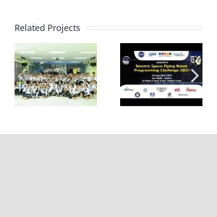
Related Projects
แถลงข่าว Space
อัพเดทตารางการ
ู้
Fly Robot
อบรม