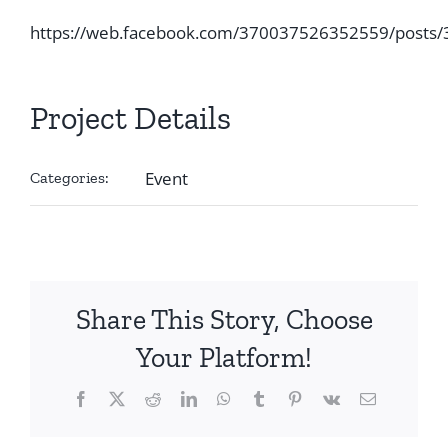
https://web.facebook.com/370037526352559/posts
Project Details
Event
Categories:
Share This Story, Choose
Your Platform!
Facebook
X
Reddit
LinkedIn
WhatsApp
Tumblr
Pinterest
Vk
Email