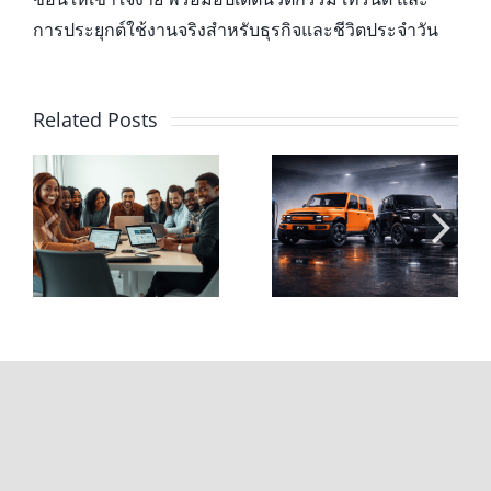
การประยุกต์ใช้งานจริงสำหรับธุรกิจและชีวิตประจำวัน
Related Posts
ค่าไฟต่อเดือน vs
CHERY V23
ค่าน้ำมัน ถ้าขับ
รถไฟฟ้าทรงกล่อง
ง
CHERY V23 วันละ
สุดเท่ สเปกแน่น
60 กม. ต้องจ่าย
พร้อมลุยทั้งใน
า
เท่าไหร่?
เมืองและนอกทาง