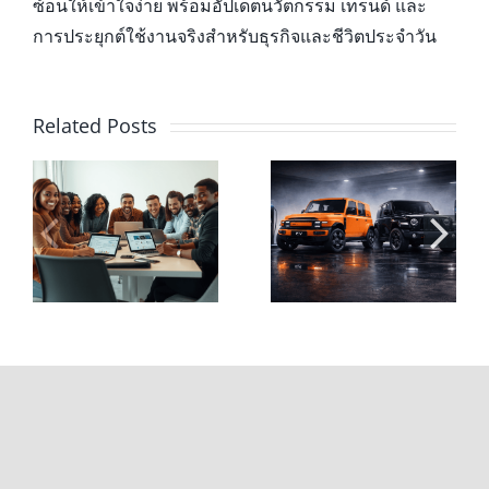
ซ้อนให้เข้าใจง่าย พร้อมอัปเดตนวัตกรรม เทรนด์ และ
การประยุกต์ใช้งานจริงสำหรับธุรกิจและชีวิตประจำวัน
Related Posts
ค่าไฟต่อเดือน vs
CHERY V23
ค่าน้ำมัน ถ้าขับ
รถไฟฟ้าทรงกล่อง
ง
CHERY V23 วันละ
สุดเท่ สเปกแน่น
60 กม. ต้องจ่าย
พร้อมลุยทั้งใน
า
เท่าไหร่?
เมืองและนอกทาง