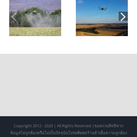
่น
โดรนเพื่อ
สอบใบอนุญาตบิน
การเกษตร: 7 ข้อดี
โดรน 2026: ขั้น
และประโยชน์ที่
ตอน ค่าใช้จ่าย
ช่วยลดต้นทุนและ
และการเตรียมตัว
เพิ่มผลผลิต
Copyright 2012 - 2020 | All Rights Reserved |ขอสงวนสิทธิหาก
ข้อมูลไม่ถูกต้องหรือไม่เป็นปัจจุบันโปรดติดต่อร้านค้าเพื่อความถูกต้อง