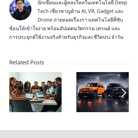
นักเขียนและผู้หลงใหลในเทคโนโลยี Deep
Tech เชี่ยวชาญด้าน AI, VR, Gadget และ
Drone ถ่ายทอดเรื่องราวเทคโนโลยีที่ซับ
ซ้อนให้เข้าใจง่าย พร้อมอัปเดตนวัตกรรม เทรนด์ และ
การประยุกต์ใช้งานจริงสำหรับธุรกิจและชีวิตประจำวัน
Related Posts
ค่าไฟต่อเดือน vs
CHERY V23
ค่าน้ำมัน ถ้าขับ
รถไฟฟ้าทรงกล่อง
ง
CHERY V23 วันละ
สุดเท่ สเปกแน่น
60 กม. ต้องจ่าย
พร้อมลุยทั้งใน
า
เท่าไหร่?
เมืองและนอกทาง