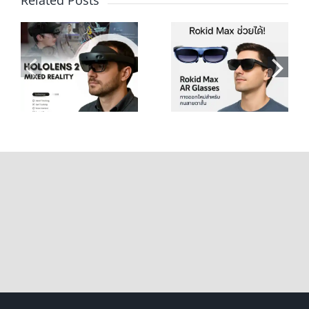
Related Posts
Rokid Max AR
Viture Pro vs คู่
d
Glasses ทางออก
แข่ง ใครดีกว่า? รี
น
ใหม่สำหรับคน
วิวและสเปคที่คุณ
สายตาสั้น
ต้องรู้