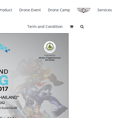
Product
Drone Event
Drone Camp
Services
Term and Condition