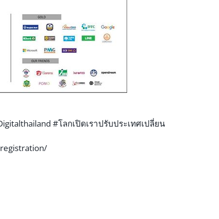
igitalthailand
#โลกเปิดเราปรับประเทศเปลี่
ยน
egistration/