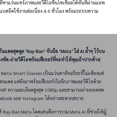
สที่ขาแว่นแชร์ภาพและวิดีโอขึ้นโซเชียลได้ทันทีผ่านแอพ
4 แบตอึดใช้งานต่อเนื่อง 4-6 ชั่วโมง พร้อมระบบความ
นกันแดดสุดคูล ‘Ray-Ban’ จับมือ ‘Meta’ ใส่ AI ล้ำๆ ไว้บน
องชัด-ถ่ายวิดีโอพร้อมฟีเจอร์ที่จะทำให้คุณอ้าปากค้าง!
Meta Smart Glasses เป็นแว่นตาอัจฉริยะที่ไม่เพียงแต่
สงแดด แต่ยังมาพร้อมฟีเจอร์บันทึกภาพและวิดีโอด้วย
2 MP ความละเอียดสูงสุด 1080p และสามารถถ่ายทอดสด
cebook และ Instagram ได้อย่างสะดวกสบาย
ำให้ Ray-Ban Meta โดดเด่นคือการรวม Meta AI ที่ช่วยให้ผู้