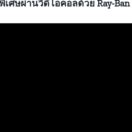
พิเศษผ่านวิดีโอคอลด้วย Ray-Ban 