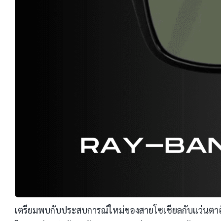
เตรียมพบกับประสบการณ์ใหม่ของสายโซเชียลกับแว่นตาอัจฉริย