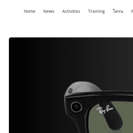
Home
News
Activities
Training
โดรน