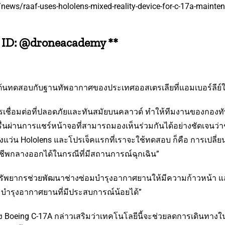
news/raaf-uses-hololens-mixed-reality-device-for-c-17a-mainte
E ID: @droneacademy **
ริ่มต้นทดสอบกับฐานทัพอากาศของประเทศออสเตรเลียที่แอมเบอร์ลี
ารเชื่อมต่อที่ปลอดภัยและทันสมัยบนคลาวด์ ทำให้ทีมงานของกองทัพ
ื่นผ่านการแชร์หน้าจอที่สามารถมองเห็นร่วมกันได้อย่างชัดเจน
ว่น Hololens และโปรเจ็คแรกที่เราจะใช้ทดสอบ ก็คือ การเปลี่ย
พชูชีพกลางออกได้ในกรณีที่มีสถานการณ์ฉุกเฉิน”
รัพยากรช่วยพัฒนาช่างซ่อมบำรุงอากาศยานให้มีความก้าวหน้า และ
บำรุงอากาศยานที่มีประสบการณ์น้อยได้”
Boeing C-17A กล่าวเสริมว่าเทคโนโลยีนี้จะช่วยลดการเดินทางในกา